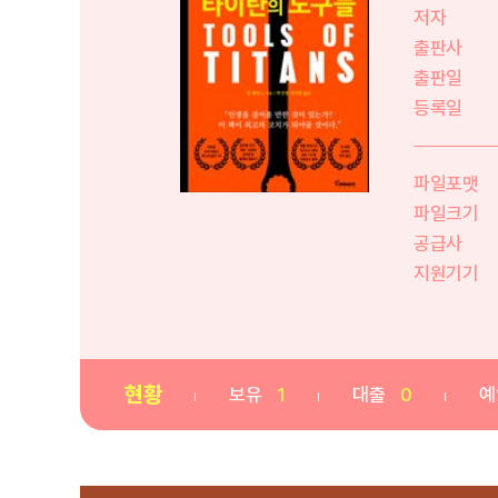
저자
출판사
출판일
등록일
파일포맷
파일크기
공급사
지원기기
현황
보유
1
대출
0
예