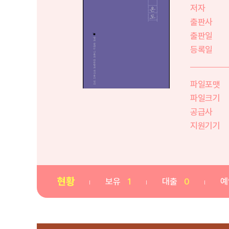
저자
출판사
출판일
등록일
파일포맷
파일크기
공급사
지원기기
현황
보유
1
대출
0
예