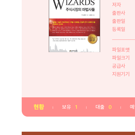
저자
출판사
출판일
등록일
파일포맷
파일크기
공급사
지원기기
현황
보유
1
대출
0
예