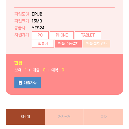
파일포맷
EPUB
파일크기
15MB
공급사
YES24
지원기기
PC
PHONE
TABLET
웹뷰어
어플 수동설치
어플 설치 안내
현황
보유
1
대출
0
예약
0
대출가능
책소개
저자소개
목차