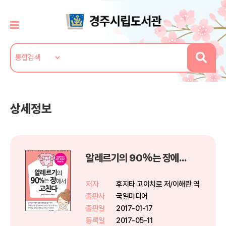
상세정보
알레르기의 90％는 장에서 고친다
저자
후지타 고이치로 저/이해란 역
출판사
국일미디어
출판일
2017-01-17
등록일
2017-05-11