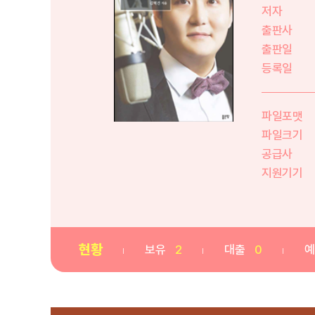
저자
출판사
출판일
등록일
파일포맷
파일크기
공급사
지원기기
현황
보유
2
대출
0