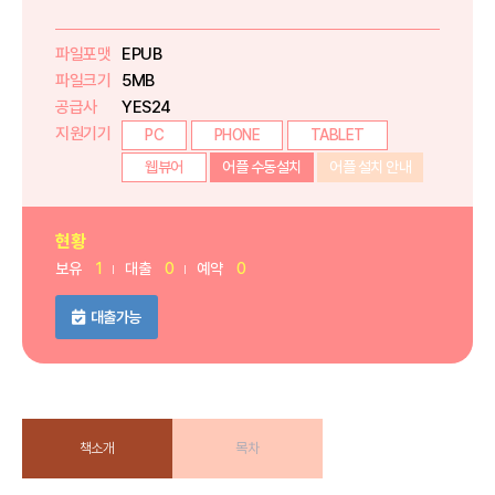
파일포맷
EPUB
파일크기
5MB
공급사
YES24
지원기기
PC
PHONE
TABLET
웹뷰어
어플 수동설치
어플 설치 안내
현황
보유
1
대출
0
예약
0
대출가능
책소개
목차