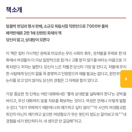
책소개
텀블벅 펀딩과 행사 판매, 소규모 독립서점 직판만으로 7000부 돌파
예약판매로 2판 1쇄 완판된 화제의 책
당신이 알고, 상대방이 모른다
이 책은 점차 가시적인 문제로 떠오르는 우리 사회의 화두, 성차별을 주제로 한 대
화에서 여성들이 더 이상 일방적으로 참거나 고통 받지 않기를 바라는 마음으로 기
획되었다. 저자는 말한다. 당신이 느낀 차별은 당신이 가장 잘 안다고, 차별에 무지
한 사람에게 당신의 앎을 꼭 증명하고 인정받으려 애쓸 필요는 없다고, 완전무결한
논리를 갖고 있지 않아도 당신의 경험은 그 자체로 힘이 있다고.
가장 중요한 첫 단계는 어떤 대화에서든 ‘좋게 상대방을 설득해야 한다’는 강박을
버리고, 우선 대화하지 않을 자유를 확보하는 것이다. 여성은 언제나 이렇게 말할
수 있다. “네가 무례하기 때문에 너와 얘기하고 싶지 않아.” “이 사건이 여성혐오범
죄인지 아닌지 얘기하고 싶으면 여성혐오가 무슨 뜻인지 정도는 알아보고 와.” “내
경험을 네가 판단하지 마. 네 생각은 안 궁금해”라고.