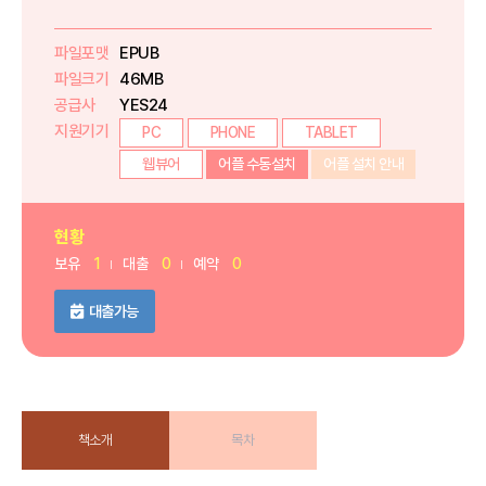
파일포맷
EPUB
파일크기
46MB
공급사
YES24
지원기기
PC
PHONE
TABLET
웹뷰어
어플 수동설치
어플 설치 안내
현황
보유
1
대출
0
예약
0
대출가능
책소개
목차