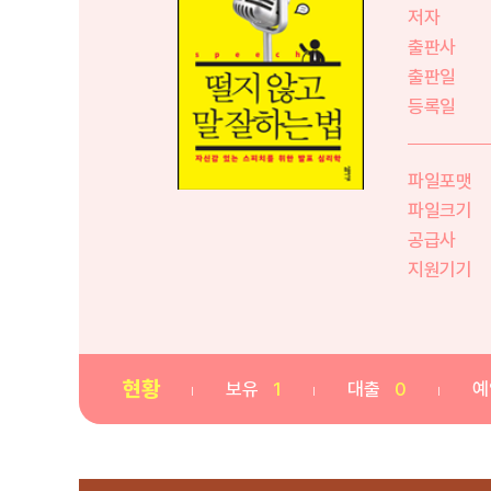
저자
출판사
출판일
등록일
파일포맷
파일크기
공급사
지원기기
현황
보유
1
대출
0
예