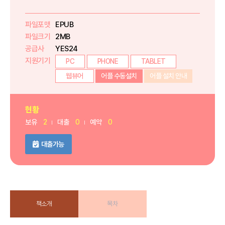
파일포맷
EPUB
파일크기
2MB
공급사
YES24
지원기기
PC
PHONE
TABLET
웹뷰어
어플 수동설치
어플 설치 안내
현황
보유
2
대출
0
예약
0
대출가능
책소개
목차