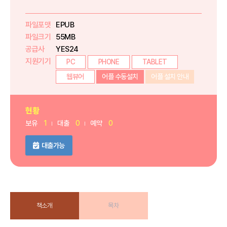
파일포맷
EPUB
파일크기
55MB
공급사
YES24
지원기기
PC
PHONE
TABLET
웹뷰어
어플 수동설치
어플 설치 안내
현황
보유
1
대출
0
예약
0
대출가능
책소개
목차