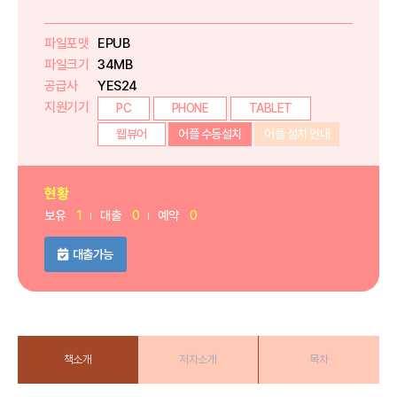
파일포맷
EPUB
파일크기
34MB
공급사
YES24
지원기기
PC
PHONE
TABLET
웹뷰어
어플 수동설치
어플 설치 안내
현황
보유
1
대출
0
예약
0
대출가능
책소개
저자소개
목차