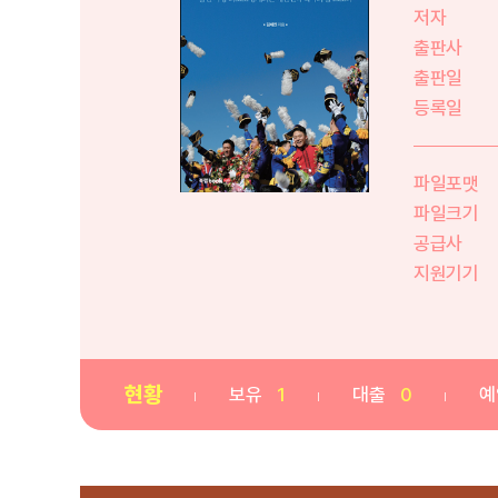
저자
출판사
출판일
등록일
파일포맷
파일크기
공급사
지원기기
현황
보유
1
대출
0
예