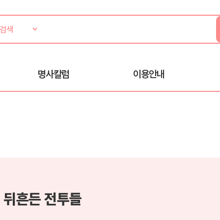
명사칼럼
이용안내
 뒤흔든 전투들