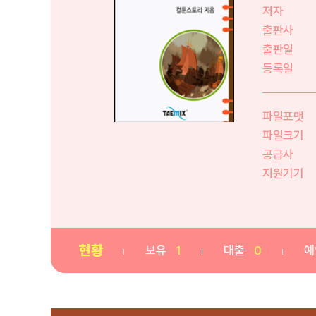
저자
출판사
출판일
등록일
파일포맷
파일크기
공급사
지원기기
현황
보유
1
대출
0
예