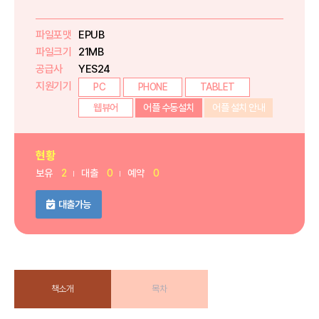
파일포맷
EPUB
파일크기
21MB
공급사
YES24
지원기기
PC
PHONE
TABLET
웹뷰어
어플 수동설치
어플 설치 안내
현황
보유
2
대출
0
예약
0
대출가능
책소개
목차