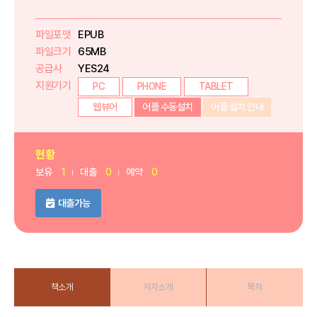
파일포맷
EPUB
파일크기
65MB
공급사
YES24
지원기기
PC
PHONE
TABLET
웹뷰어
어플 수동설치
어플 설치 안내
현황
보유
1
대출
0
예약
0
대출가능
책소개
저자소개
목차