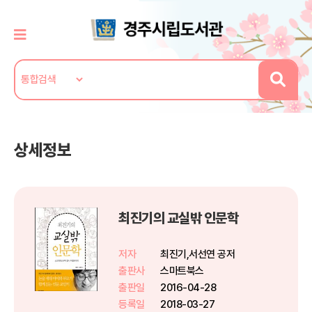
상세정보
최진기의 교실밖 인문학
저자
최진기,서선연 공저
출판사
스마트북스
출판일
2016-04-28
등록일
2018-03-27