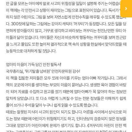
만 글을 모르는 아이에게 말로 사고의 위험성을 일일이 설명해 주기는 어렵습니다.
이 책에는 각 안전사고 상황이 재미있는 그림으로 표현되어 있습니다. 독서가 익숙
하지 않은 어린이도 그림을 보며 자연스럽게 안전수칙을 깨우칠 수 있도록 했습니
다. 300컷에 달하는 그림에는 강아지 캐릭터 ‘꺼꾸리’가 등장합니다. 모든 일을 당
연하게 받아들이지 않고, 거꾸로 생각하고 바라보는 꺼꾸리는 천진난만한 우리 아
이들과 닮아 있습니다. 아이들은 자신과 비슷하게 행동하는 꺼꾸리를 보며 친근감
을 느끼고 몰입도 또한 높아져 결과적으로 책 속의 상황을 현실에서 맞닥뜨렸을 때
능동적으로 대처하게 될 것입니다.
엄마의 마음이 가득 담긴 안전 필독서!
국무총리실, ‘위기탈출 넘버원’ 안전자문위원 감수!
이 책을 집필한 저자들은 모두 또래 아이를 키우는 엄마·아빠 작가입니다. 그래서
책의 곳곳에 아이를 생각하는 부모의 마음이 묻어납니다. 생생한 육아 경험이 바탕
이 되어 자료를 수집하고 원고를 썼기 때문에 엄마·아빠가 꼭 알아야 하는 정보만
알차게 담았습니다. 또 다소 어렵게 느껴질 수 있는 전문 정보들은 이해하기 쉽게
풀어 쓰거나 주석을 달아 누구나 쉽게 읽을 수 있도록 했습니다.
때로는 잘못된 지식이 사고의 원인이 되기도 합니다. 어른들 사이에서 상식으로 떠
도는 정보 때문에 어린이가 위험해지기도 하고, 인터넷상의 검증되지 않은 정보를
그대로 믿었다가 어린이에게 문제가 생기기도 합니다. 《꺼꾸리의 어린이 안전 백