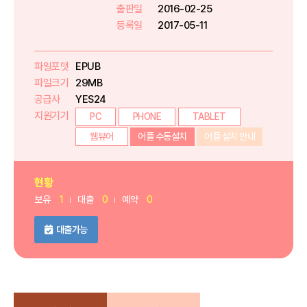
출판일
2016-02-25
등록일
2017-05-11
파일포맷
EPUB
파일크기
29MB
공급사
YES24
지원기기
PC
PHONE
TABLET
웹뷰어
어플 수동설치
어플 설치 안내
현황
보유
1
대출
0
예약
0
대출가능