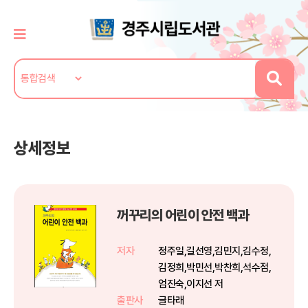
상세정보
꺼꾸리의 어린이 안전 백과
저자
정주일,길선영,김민지,김수정,
김정희,박민선,박찬희,석수점,
엄진숙,이지선 저
출판사
글타래