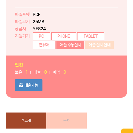
파일포맷
PDF
파일크기
25MB
공급사
YES24
지원기기
PC
PHONE
TABLET
웹뷰어
어플 수동설치
어플 설치 안내
현황
보유
1
대출
0
예약
0
대출가능
책소개
목차