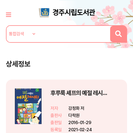
상세정보
후루룩 셰프의 예절 레시피 - 바른 예절을 키우는 사자소학 따라쓰기
저자
강정화 저
출판사
다락원
출판일
2016-01-29
등록일
2021-02-24