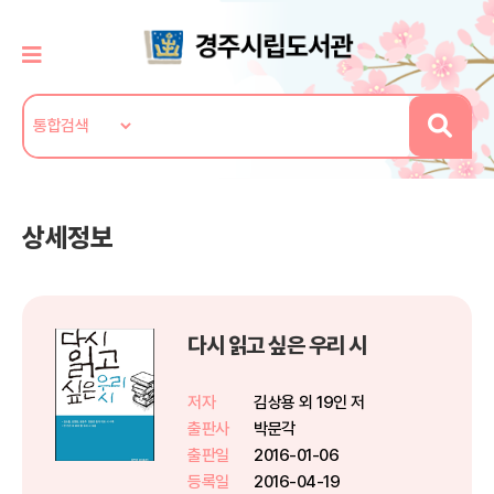
상세정보
다시 읽고 싶은 우리 시
저자
김상용 외 19인 저
출판사
박문각
출판일
2016-01-06
등록일
2016-04-19