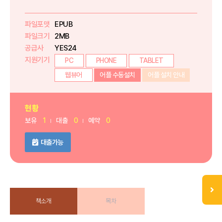
파일포맷
EPUB
파일크기
2MB
공급사
YES24
지원기기
PC
PHONE
TABLET
웹뷰어
어플 수동설치
어플 설치 안내
현황
보유
1
대출
0
예약
0
대출가능
책소개
목차