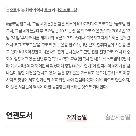
눈으로 읽는 화제의 역사 토크 라디오 프로그램
《글로벌 한국사, 그날 세계는》은 같은 제목의 KBS1라디오 프로그램 『글로벌 한
국사, 그날 세계는』(매주 토요일 밤 10시 방송)을 책으로 엮은 것이다. 2014년 12
월 24일 ‘우리 역사를 세계사의 흐름과 맥락 속에서 파악하고 재해석하는 신개념
역사 토크 프로그램’을 모토로 첫 녹음을 한 이래, 1년 넘게 청취자들의 사랑을 받
고 있다. KBS 이정민 아나운서의 활기 넘치면서도 균형 잡힌 진행으로, 역사 대중
화에 앞장서고 있는 신병주 건국대 사학과 교수(한국사 연사)와 베스트셀러 《먼나
라 이웃나라》의 저자 이원복 덕성여대 총장(세계사 연사)이 한국사와 세계사를 넘
나들며 입담 대결을 펼치고 있다. 높은 청취율을 기록하고 있으며, 팟캐스트 제공
사이트 팟빵에서도 인기순위 100위권 내에 진입해 있다. 이제 책으로 만들어져,
더 많은 사람들의 역사에 대한 궁금증을 해소해줄 것으로 기대한다.
연관도서
저자동일
출판사동일