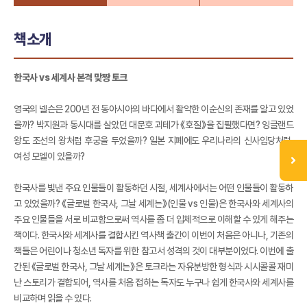
책소개
한국사 vs 세계사 본격 맞짱 토크
영국의 넬슨은 200년 전 동아시아의 바다에서 활약한 이순신의 존재를 알고 있었
을까? 박지원과 동시대를 살았던 대문호 괴테가 《호질》을 집필했다면? 잉글랜드
왕도 조선의 왕처럼 후궁을 두었을까? 일본 지폐에도 우리나라의 신사임당처럼,
여성 모델이 있을까?
한국사를 빛낸 주요 인물들이 활동하던 시절, 세계사에서는 어떤 인물들이 활동하
고 있었을까? 《글로벌 한국사, 그날 세계는》(인물 vs 인물)은 한국사와 세계사의
주요 인물들을 서로 비교함으로써 역사를 좀 더 입체적으로 이해할 수 있게 해주는
책이다. 한국사와 세계사를 결합시킨 역사책 출간이 이번이 처음은 아니나, 기존의
책들은 어린이나 청소년 독자를 위한 참고서 성격의 것이 대부분이었다. 이번에 출
간된 《글로벌 한국사, 그날 세계는》은 토크라는 자유분방한 형식과 시시콜콜 재미
난 스토리가 결합되어, 역사를 처음 접하는 독자도 누구나 쉽게 한국사와 세계사를
비교하며 읽을 수 있다.