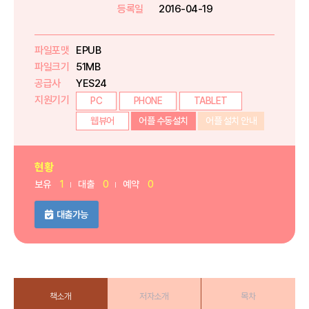
등록일
2016-04-19
파일포맷
EPUB
파일크기
51MB
공급사
YES24
지원기기
PC
PHONE
TABLET
웹뷰어
어플 수동설치
어플 설치 안내
현황
보유
1
대출
0
예약
0
대출가능
책소개
저자소개
목차