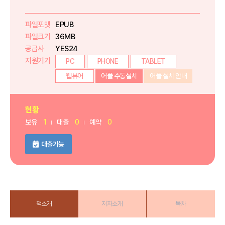
파일포맷
EPUB
파일크기
36MB
공급사
YES24
지원기기
PC
PHONE
TABLET
웹뷰어
어플 수동설치
어플 설치 안내
현황
보유
1
대출
0
예약
0
대출가능
책소개
저자소개
목차