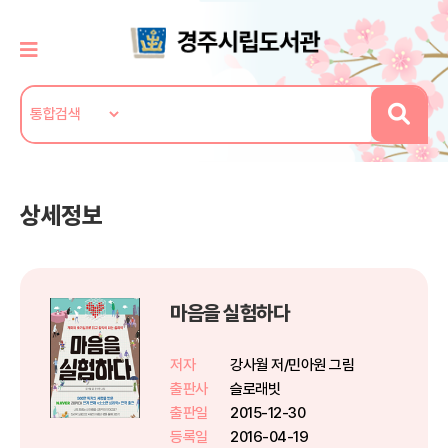
상세정보
마음을 실험하다
저자
강사월 저/민아원 그림
출판사
슬로래빗
출판일
2015-12-30
등록일
2016-04-19