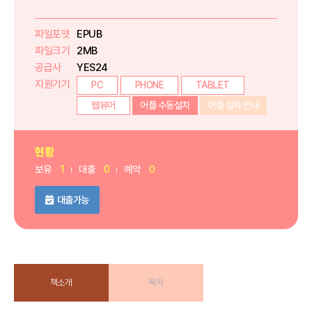
파일포맷
EPUB
파일크기
2MB
공급사
YES24
지원기기
PC
PHONE
TABLET
웹뷰어
어플 수동설치
어플 설치 안내
현황
보유
1
대출
0
예약
0
대출가능
책소개
목차