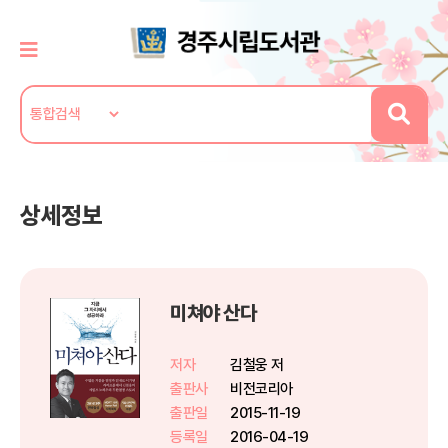
상세정보
미쳐야 산다
저자
김철웅 저
출판사
비전코리아
출판일
2015-11-19
등록일
2016-04-19