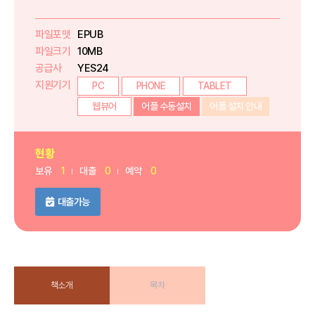
파일포맷
EPUB
파일크기
10MB
공급사
YES24
지원기기
PC
PHONE
TABLET
웹뷰어
어플 수동설치
어플 설치 안내
현황
보유
1
대출
0
예약
0
대출가능
책소개
목차