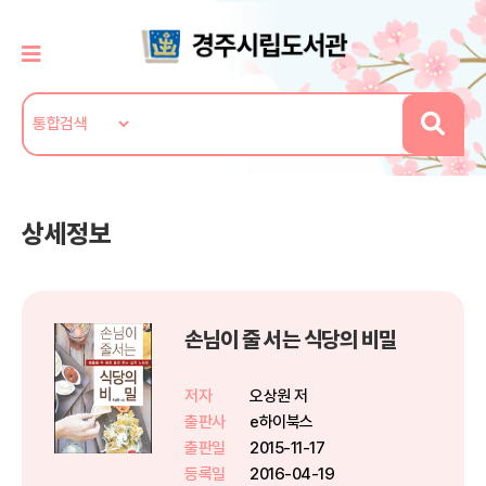
상세정보
손님이 줄 서는 식당의 비밀
저자
오상원 저
출판사
e하이북스
출판일
2015-11-17
등록일
2016-04-19