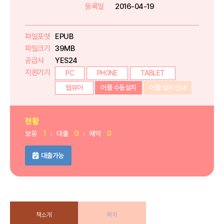
등록일
2016-04-19
파일포맷
EPUB
파일크기
39MB
공급사
YES24
지원기기
PC
PHONE
TABLET
웹뷰어
어플 수동설치
어플 설치 안내
현황
보유
1
대출
0
예약
0
대출가능
책소개
목차