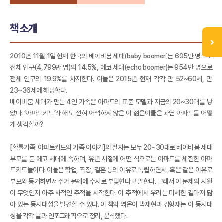
책소개
2010년 11월 1일 현재 한국의 베이비붐 세대(baby boomer)는 695만 명으로
전체 인구(4,799만 명)의 14.5%, 에코 세대(echo boomer)는 954만 명으로
전체 인구의 19.9%를 차지한다. 이들은 2015년 현재 각각 만 52~60세, 만
23~36세에 해당한다.
베이비붐 세대가 만든 4인 가족은 아파트의 표준 모델과 지금의 20~30대를 낳
았다. ‘아파트키드’라 해도 전혀 어색하지 않은 이 젊은이들은 과연 아파트를 어떻
게 생각할까?
[확률가족: 아파트키드의 가족 이야기]의 필자는 모두 20~30대로 베이비붐 세대
부모를 둔 에코 세대에 속하며, 유년 시절에 어떤 식으로든 아파트를 체험한 아파
트키드들이다. 이들은 학업, 직장, 결혼 등의 이유로 독립하면서, 혹은 같은 이유로
부모와 동거하면서 주거 문제에 수시로 부딪힌다고 말한다. 그래서 이 문제의 시원
이 무엇인지 아주 사적인 추적을 시작한다. 이 추적에서 우리는 미세한 결마저 닮
아 있는 동시대성을 발견할 수 있다. 이 책의 엮은이 박재현과 김형재는 이 동시대
성을 각각 글과 인포그래픽으로 정리, 분석했다.