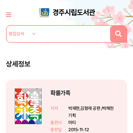
상세정보
확률가족
저자
박재현,김형재 공편 /박해천
기획
출판사
마티
출판일
2015-11-12