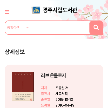
상세정보
러브 온톨로지
저자
조중걸 저
출판사
세종서적
출판일
2015-10-13
등록일
2016-04-19