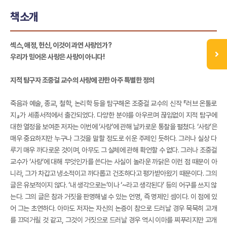
책소개
섹스, 애정, 헌신, 이것이 과연 사랑인가?
우리가 믿어온 사랑은 사랑이 아니다!
지적 탐구자 조중걸 교수의 사랑에 관한 아주 특별한 정의
죽음과 예술, 종교, 철학, 논리학 등을 탐구해온 조중걸 교수의 신작 『러브 온톨로
지』가 세종서적에서 출간되었다. 다양한 분야를 아우르며 끊임없이 지적 탐구에
대한 열정을 보여준 저자는 이번에 ‘사랑’에 관해 날카로운 통찰을 펼쳤다. ‘사랑’은
매우 중요하지만 누구나 그것을 말할 정도로 쉬운 주제인 듯하다. 그러나 실상 다
루기 매우 까다로운 것이며, 아무도 그 실체에 관해 확언할 수 없다. 그러나 조중걸
교수가 ‘사랑’에 대해 무엇인가를 쓴다는 사실이 놀라운 까닭은 이런 점 때문이 아
니라, 그가 차갑고 냉소적이고 까다롭고 건조하다고 평가받아왔기 때문이다. 그의
글은 유보적이지 않다. ‘내 생각으로는’이나 ‘~라고 생각된다’ 등의 어구를 쓰지 않
는다. 그의 글은 참과 거짓을 판명해낼 수 있는 언명, 즉 명제인 셈이다. 이 점에 있
어 그는 초연하다. 아마도 저자는 자신의 논증이 참으로 드러날 경우 묵묵히 고개
를 끄덕거릴 것 같고, 그것이 거짓으로 드러날 경우 역시 이마를 찌푸리지만 고개