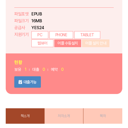
파일포맷
EPUB
파일크기
16MB
공급사
YES24
지원기기
PC
PHONE
TABLET
웹뷰어
어플 수동설치
어플 설치 안내
현황
보유
1
대출
0
예약
0
대출가능
책소개
저자소개
목차