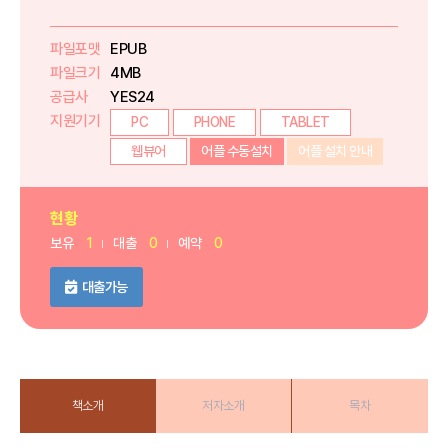
파일포맷
EPUB
파일크기
4MB
공급사
YES24
지원기기
PC
PHONE
TABLET
웹뷰어
어플 수동설치
어플 설치 안내
현황
보유
1
대출
0
예약
0
대출가능
책소개
저자소개
목차