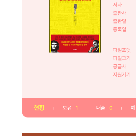
저자
출판사
출판일
등록일
파일포맷
파일크기
공급사
지원기기
현황
보유
1
대출
0
예