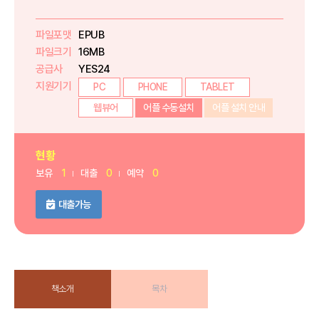
파일포맷
EPUB
파일크기
16MB
공급사
YES24
지원기기
PC
PHONE
TABLET
웹뷰어
어플 수동설치
어플 설치 안내
현황
보유
1
대출
0
예약
0
대출가능
책소개
목차