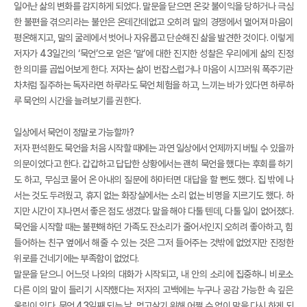
일어난 삶의 변화를 감지하게 되었다. 말문을 닫으면 온갖 불이익을 당하거나 극심
한 불편을 겪으리라는 불안은 온데간데없고 오히려 말의 경쟁에서 멀어져 마음이
평온해지고, 말의 굴레에서 벗어나 자유롭고 단순해진 삶을 발견한 것이다. 이렇게
저자가 43일간의 ‘묵언’으로 얻은 ‘말’에 대한 진지한 성찰은 우리에게 삶의 진정
한 의미를 곱씹어보게 한다. 저자는 삶이 번잡스럽거나 마음이 시끄러워 폭주기관
차처럼 질주하는 독자라면 하루라도 묵언 체험을 하고, 느끼는 바가 있다면 하루하
루 묵언의 시간을 늘려보기를 권한다.
일상에서 묵언이 정말로 가능할까?
저자 편석환도 묵언을 처음 시작할 때에는 과연 일상에서 언제까지 버틸 수 있을까
의문이었다고 한다. 갑갑하고 답답한 상황에서는 괜히 묵언을 했다는 후회를 하기
도 하고, 무심코 물어 온 아내의 질문에 하마터면 대답을 할 뻔도 했다. 집 밖에 나
서는 것도 두려웠고, 휴지 없는 화장실에서는 소리 없는 비명을 지르기도 했다. 하
지만 시간이 지나면서 좋은 점도 생겼다. 말을 해야 다툴 텐데, 다툴 일이 없어졌다.
묵언을 시작할 때는 불편해하던 가족도 잔소리가 줄어서인지 오히려 좋아하고, 힘
들어하는 친구 옆에서 해줄 수 있는 것은 그저 들어주는 것밖에 없었지만 진정한
위로를 건네기에는 부족함이 없었다.
말문을 닫으니 어느덧 나와의 대화가 시작되고, 내 안의 소리에 집중하니 비로소
다른 이의 말이 들리기 시작했다는 저자의 고백에는 누구나 공감 가능한 속 깊은
울림이 있다. 묵언 43일째 되는 날, 먹고살기 위해 어쩔 수 없이 말을 다시 하게 되