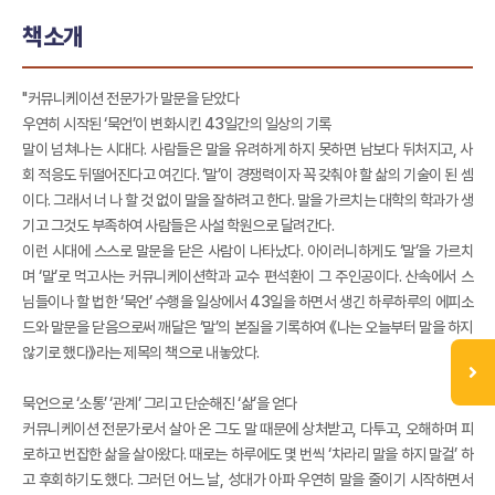
책소개
"커뮤니케이션 전문가가 말문을 닫았다
우연히 시작된 ‘묵언’이 변화시킨 43일간의 일상의 기록
말이 넘쳐나는 시대다. 사람들은 말을 유려하게 하지 못하면 남보다 뒤처지고, 사
회 적응도 뒤떨어진다고 여긴다. ‘말’이 경쟁력이자 꼭 갖춰야 할 삶의 기술이 된 셈
이다. 그래서 너 나 할 것 없이 말을 잘하려고 한다. 말을 가르치는 대학의 학과가 생
기고 그것도 부족하여 사람들은 사설 학원으로 달려간다.
이런 시대에 스스로 말문을 닫은 사람이 나타났다. 아이러니하게도 ‘말’을 가르치
며 ‘말’로 먹고사는 커뮤니케이션학과 교수 편석환이 그 주인공이다. 산속에서 스
님들이나 할 법한 ‘묵언’ 수행을 일상에서 43일을 하면서 생긴 하루하루의 에피소
드와 말문을 닫음으로써 깨달은 ‘말’의 본질을 기록하여 《나는 오늘부터 말을 하지
않기로 했다》라는 제목의 책으로 내놓았다.
묵언으로 ‘소통’ ‘관계’ 그리고 단순해진 ‘삶’을 얻다
커뮤니케이션 전문가로서 살아 온 그도 말 때문에 상처받고, 다투고, 오해하며 피
로하고 번잡한 삶을 살아왔다. 때로는 하루에도 몇 번씩 ‘차라리 말을 하지 말걸’ 하
고 후회하기도 했다. 그러던 어느 날, 성대가 아파 우연히 말을 줄이기 시작하면서