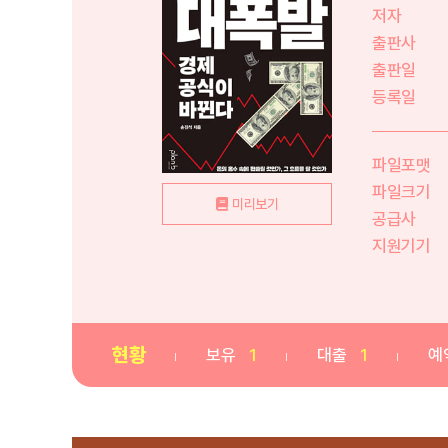
저자
출판사
출판일
등록일
파일포맷
파일크기
미리보기
공급사
지원기기
현황
보유
1
대출
1
예