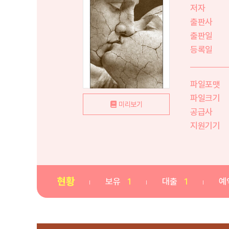
저자
출판사
출판일
등록일
파일포맷
파일크기
미리보기
공급사
지원기기
현황
보유
1
대출
1
예