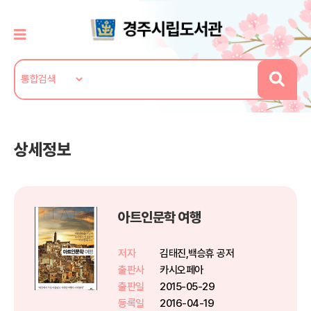
상세정보
아트인문학 여행
저자
김태진,백승휴 공저
출판사
카시오페아
출판일
2015-05-29
등록일
2016-04-19