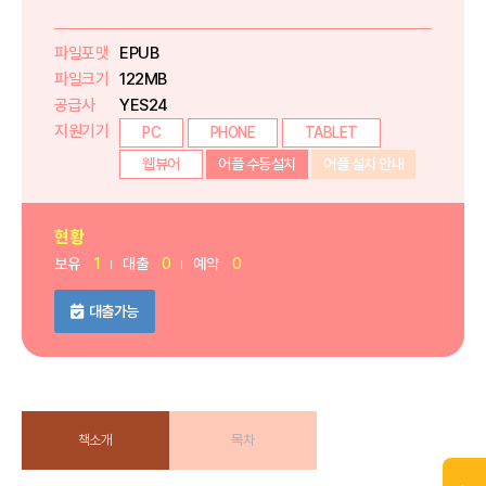
파일포맷
EPUB
파일크기
122MB
공급사
YES24
지원기기
PC
PHONE
TABLET
웹뷰어
어플 수동설치
어플 설치 안내
현황
보유
1
대출
0
예약
0
대출가능
책소개
목차