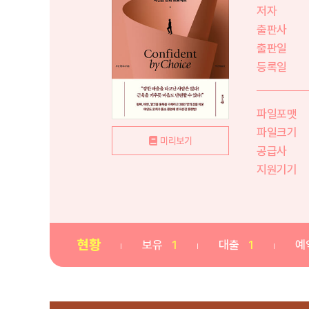
저자
출판사
출판일
등록일
파일포맷
파일크기
미리보기
공급사
지원기기
현황
보유
1
대출
1
예