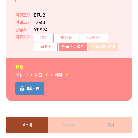
파일포맷
EPUB
파일크기
17MB
공급사
YES24
지원기기
PC
PHONE
TABLET
웹뷰어
어플 수동설치
어플 설치 안내
현황
보유
1
대출
0
예약
0
대출가능
책소개
저자소개
목차