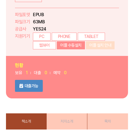
파일포맷
EPUB
파일크기
63MB
공급사
YES24
지원기기
PC
PHONE
TABLET
웹뷰어
어플 수동설치
어플 설치 안내
현황
보유
1
대출
0
예약
0
대출가능
책소개
저자소개
목차