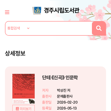
상세정보
단테 《신곡》 인문학
저자
박상진 저
출판사
문예출판사
출판일
2026-02-20
등록일
2026-05-13
미리보기