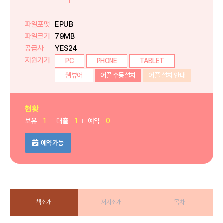
파일포맷
EPUB
파일크기
79MB
공급사
YES24
지원기기
PC
PHONE
TABLET
웹뷰어
어플 수동설치
어플 설치 안내
현황
보유
1
대출
1
예약
0
예약가능
책소개
저자소개
목차