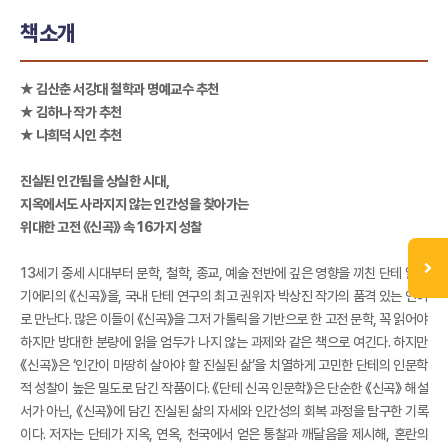
책소개
★ 김산춘 서강대 철학과 명예교수 추천
★ 김하나 작가 추천
★ 나희덕 시인 추천
진실된 인간됨을 상실한 시대,
지옥에서도 사라지지 않는 인간성을 찾아가는
위대한 고전 《신곡》 속 16가지 성찰
13세기 중세 시대부터 문학, 철학, 종교, 예술 전반에 깊은 영향을 끼친 단테 알리
기에리의 《신곡》을, 국내 단테 연구의 최고 권위자 박상진 작가의 품격 있는 언어
로 만난다. 많은 이들이 《신곡》을 그저 가톨릭을 기반으로 한 고전 문학, 꼭 읽어야
하지만 방대한 분량에 읽을 엄두가 나지 않는 과제와 같은 책으로 여긴다. 하지만
《신곡》은 ‘인간이 마땅히 살아야 할 진실된 삶’을 치열하게 고민한 단테의 인문학
적 성찰이 높은 밀도로 담긴 작품이다. 《단테 신곡 인문학》은 단순한 《신곡》 해설
서가 아닌, 《신곡》에 담긴 진실된 삶의 자세와 인간성의 회복 과정을 탐구한 기록
이다. 저자는 단테가 지옥, 연옥, 천국에서 얻은 통찰과 깨달음을 제시해, 혼란의