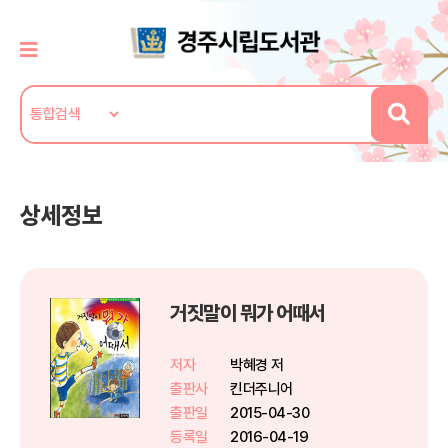
상세정보
거짓말이 뭐가 어때서
저자
박혜경 저
출판사
킨더주니어
출판일
2015-04-30
등록일
2016-04-19