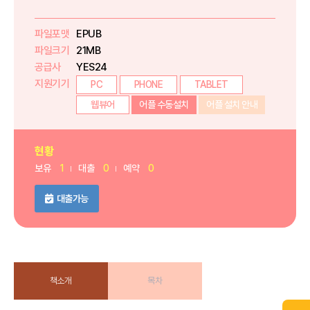
파일포맷
EPUB
파일크기
21MB
공급사
YES24
지원기기
PC
PHONE
TABLET
웹뷰어
어플 수동설치
어플 설치 안내
현황
보유
1
대출
0
예약
0
대출가능
책소개
목차