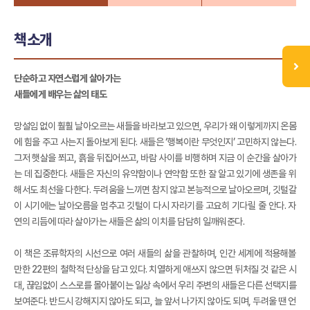
책소개
단순하고 자연스럽게 살아가는
새들에게 배우는 삶의 태도
망설임 없이 훨훨 날아오르는 새들을 바라보고 있으면, 우리가 왜 이렇게까지 온몸
에 힘을 주고 사는지 돌아보게 된다. 새들은 ‘행복이란 무엇인지’ 고민하지 않는다.
그저 햇살을 쬐고, 흙을 뒤집어쓰고, 바람 사이를 비행하며 지금 이 순간을 살아가
는 데 집중한다. 새들은 자신의 유약함이나 연약함 또한 잘 알고 있기에 생존을 위
해서도 최선을 다한다. 두려움을 느끼면 참지 않고 본능적으로 날아오르며, 깃털갈
이 시기에는 날아오름을 멈추고 깃털이 다시 자라기를 고요히 기다릴 줄 안다. 자
연의 리듬에 따라 살아가는 새들은 삶의 이치를 담담히 일깨워준다.
이 책은 조류학자의 시선으로 여러 새들의 삶을 관찰하며, 인간 세계에 적용해볼
만한 22편의 철학적 단상을 담고 있다. 치열하게 애쓰지 않으면 뒤처질 것 같은 시
대, 끊임없이 스스로를 몰아붙이는 일상 속에서 우리 주변의 새들은 다른 선택지를
보여준다. 반드시 강해지지 않아도 되고, 늘 앞서 나가지 않아도 되며, 두려울 땐 언