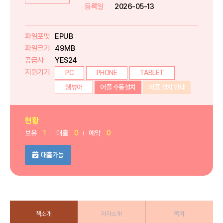
등록일
2026-05-13
파일포맷
EPUB
파일크기
49MB
공급사
YES24
지원기기
PC
PHONE
TABLET
웹뷰어
어플 수동설치
어플 설치 안내
현황
보유
1
대출
0
예약
0
대출가능
책소개
저자소개
목차