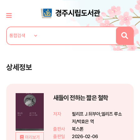
상세정보
새들이 전하는 짧은 철학
저자
필리프 J.뒤부아,엘리즈 루소
저/박효은 역
출판사
북스톤
출판일
2026-02-06
미리보기