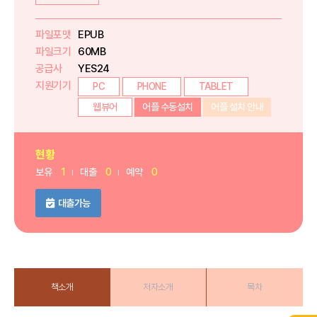
파일포맷
EPUB
파일크기
60MB
공급사
YES24
지원기기
PC
PHONE
TABLET
웹뷰어
어플 수동설치
어플 설치 안내
현황
보유
1
대출
0
예약
0
대출가능
책소개
저자소개
목차