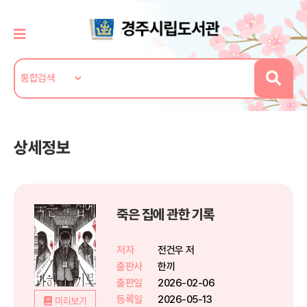
상세정보
죽은 집에 관한 기록
저자
전건우 저
출판사
한끼
출판일
2026-02-06
등록일
2026-05-13
미리보기