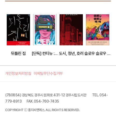
뒤틀린 집
[단독] 컨티뉴 : 메타버스 게임 앤솔로지
도시, 청년, 호러
슬로우 슬로우 퀵 퀵
개인정보처리방침
이메일무단수집거부
(780854) 경상북도 경주시 원화로 431-12 경주시립도서관
TEL. 054-
779-8913
FAX. 054-760-7435
금요일의 괴담회
COPYRIGHT ⓒ 홍지씨앤에스. ALL RIGHTS RESERVED.