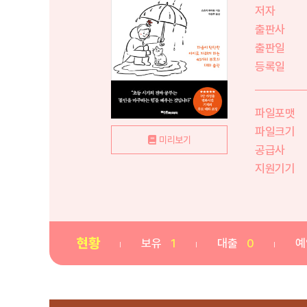
저자
출판사
출판일
등록일
파일포맷
파일크기
미리보기
공급사
지원기기
현황
보유
1
대출
0
예