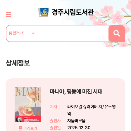
상세정보
마니아, 평등에 미친 시대
저자
라이오넬 슈라이버 저/ 유소영
역
출판사
자음과모음
출판일
2025-12-30
미리보기