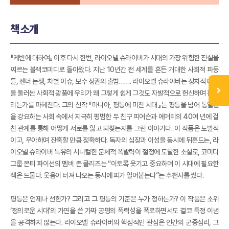
책소개
『케빈에 대하여』 이후 다시 한번, 라이오넬 슈라이버가 시대의 가장 위험한 진실을
찌르는 블랙코미디로 돌아왔다. 지난 10년간 전 세계를 흔든 거대한 사회적 파동
들, 젠더 논쟁, 차별 이슈, 보수 정권의 출범……. 라이오넬 슈라이버는 정치적 대립
을 둘러싼 사회적 광풍에 우리가 왜 그렇게 쉽게 그것도 자발적으로 헌신하며 휩쓸
리는가를 파헤친다. 그의 신작 『마니아, 평등에 미친 시대』는 평등을 넘어 동일함
을 강요하는 사회 속에서 지극히 평범한 두 친구 피어슨과 에머리의 40여 년에 걸
친 관계를 통해 어떻게 서로를 잃고 되찾는지를 그린 이야기다. 이 작품은 도발적
이고, 우아하며 잔혹할 만큼 정확하다. 독자의 심장과 이성을 동시에 뒤흔드는, 라
이오넬 슈라이버 특유의 시니컬한 문체적 폭발력이 절정에 도달한 소설로, 코미디
그룹 몬티 파이선의 멤버 존 클리즈는 “이토록 웃기고 중요하며 이 시대에 필요한
책은 드물다. 웃음이 터져 나오는 동시에 피가 얼어붙는다”는 추천사를 썼다.
평등은 언제나 선한가? 그리고 그 평등의 기준은 누가 정하는가? 이 작품은 소위
‘정의로운 시대’의 가면을 쓴 가짜 공평의 폭력성을 폭로하면서도 결코 특정 이념
을 공격하지 않는다. 라이오넬 슈라이버의 핵심적인 관심은 인간의 군중심리, 그