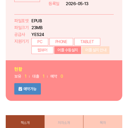
등록일
2026-05-13
파일포맷
EPUB
파일크기
23MB
공급사
YES24
지원기기
PC
PHONE
TABLET
웹뷰어
어플 수동설치
어플 설치 안내
현황
보유
1
대출
1
예약
0
예약가능
책소개
저자소개
목차