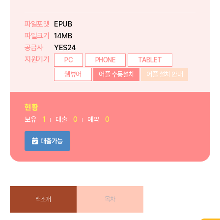
파일포맷
EPUB
파일크기
14MB
공급사
YES24
지원기기
PC
PHONE
TABLET
웹뷰어
어플 수동설치
어플 설치 안내
현황
보유
1
대출
0
예약
0
대출가능
책소개
목차