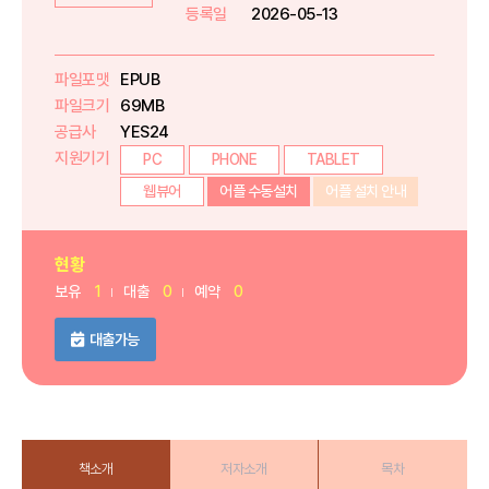
등록일
2026-05-13
파일포맷
EPUB
파일크기
69MB
공급사
YES24
지원기기
PC
PHONE
TABLET
웹뷰어
어플 수동설치
어플 설치 안내
현황
보유
1
대출
0
예약
0
대출가능
책소개
저자소개
목차