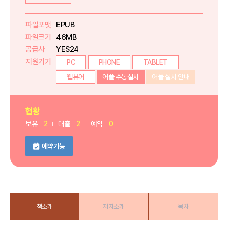
파일포맷
EPUB
파일크기
46MB
공급사
YES24
지원기기
PC
PHONE
TABLET
웹뷰어
어플 수동설치
어플 설치 안내
현황
보유
2
대출
2
예약
0
예약가능
책소개
저자소개
목차