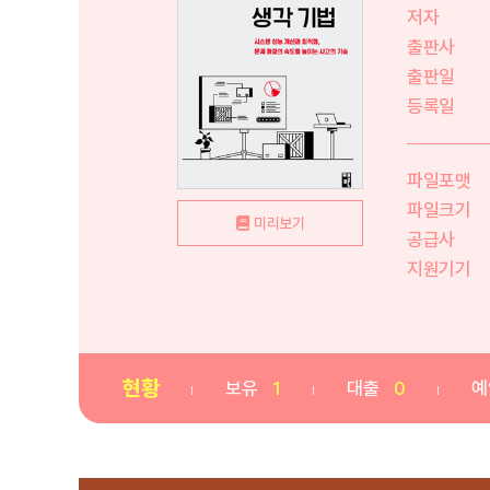
저자
출판사
출판일
등록일
파일포맷
파일크기
미리보기
공급사
지원기기
현황
보유
1
대출
0
예