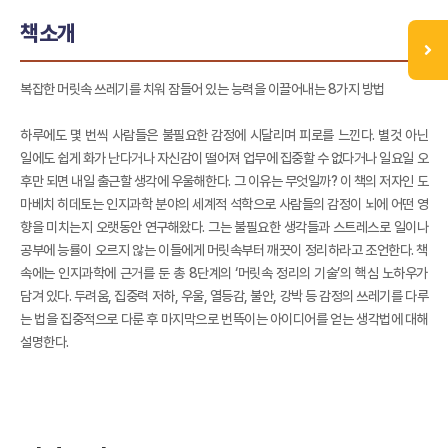
책소개
복잡한 머릿속 쓰레기를 치워 잠들어 있는 능력을 이끌어내는 8가지 방법
하루에도 몇 번씩 사람들은 불필요한 감정에 시달리며 피로를 느낀다. 별것 아닌
일에도 쉽게 화가 난다거나 자신감이 떨어져 업무에 집중할 수 없다거나 일요일 오
후만 되면 내일 출근할 생각에 우울해한다. 그 이유는 무엇일까? 이 책의 저자인 도
마베치 히데토는 인지과학 분야의 세계적 석학으로 사람들의 감정이 뇌에 어떤 영
향을 미치는지 오랫동안 연구해왔다. 그는 불필요한 생각들과 스트레스로 일이나
공부에 능률이 오르지 않는 이들에게 머릿속부터 깨끗이 정리하라고 조언한다. 책
속에는 인지과학에 근거를 둔 총 8단계의 ‘머릿속 정리의 기술’의 핵심 노하우가
담겨 있다. 두려움, 집중력 저하, 우울, 열등감, 불안, 강박 등 감정의 쓰레기를 다루
는 법을 집중적으로 다룬 후 마지막으로 번뜩이는 아이디어를 얻는 생각법에 대해
설명한다.