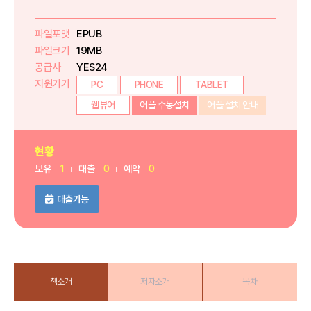
파일포맷
EPUB
파일크기
19MB
공급사
YES24
지원기기
PC
PHONE
TABLET
웹뷰어
어플 수동설치
어플 설치 안내
현황
보유
1
대출
0
예약
0
대출가능
책소개
저자소개
목차