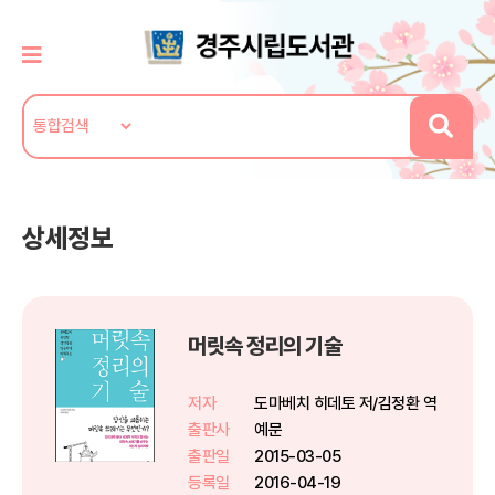
상세정보
머릿속 정리의 기술
저자
도마베치 히데토 저/김정환 역
출판사
예문
출판일
2015-03-05
등록일
2016-04-19