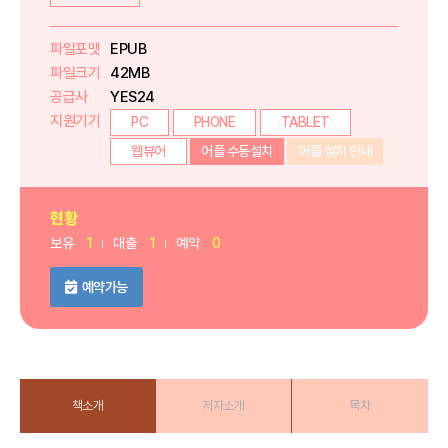
파일포맷
EPUB
파일크기
42MB
공급사
YES24
지원기기
PC
PHONE
TABLET
웹뷰어
어플 수동설치
어플 설치 안내
현황
보유
1
대출
1
예약
0
예약가능
책소개
저자소개
목차