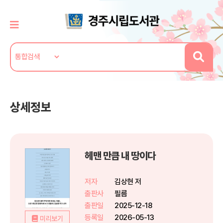
상세정보
헤맨 만큼 내 땅이다
저자
김상현 저
출판사
필름
출판일
2025-12-18
등록일
2026-05-13
미리보기