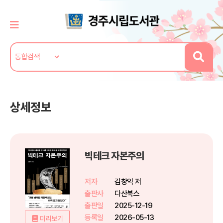
상세정보
빅테크 자본주의
저자
김창익 저
출판사
다산북스
출판일
2025-12-19
등록일
2026-05-13
미리보기