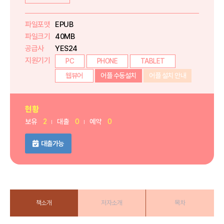
파일포맷
EPUB
파일크기
40MB
공급사
YES24
지원기기
PC
PHONE
TABLET
웹뷰어
어플 수동설치
어플 설치 안내
현황
보유
2
대출
0
예약
0
대출가능
책소개
저자소개
목차