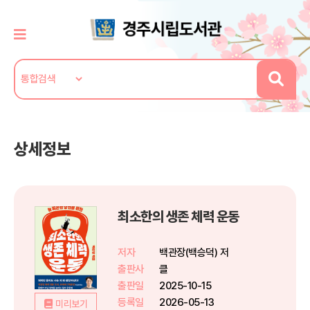
상세정보
최소한의 생존 체력 운동
저자
백관장(백승덕) 저
출판사
클
출판일
2025-10-15
등록일
2026-05-13
미리보기