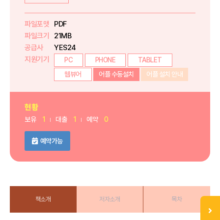
파일포맷
PDF
파일크기
21MB
공급사
YES24
지원기기
PC
PHONE
TABLET
웹뷰어
어플 수동설치
어플 설치 안내
현황
보유
1
대출
1
예약
0
예약가능
책소개
저자소개
목차