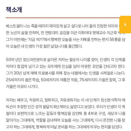
책소개
베스트셀러 나는 죽을 때까지 재미있게 살고 싶다로 나이 듦의 진정한 의미와 유쾌
한 노년의 삶을 전하며, 전 연령대의 공감을 이끈 이화여대 명예교수 이근후 박사.
그가 이번에는 '지금 여기'에서 행복한 오늘을 사는 지혜를 전하는 편지 56통을 담
아 오늘은 내 인생의 가장 젊은 날입니다를 출간했다.
50여 년간 정신과전문의로 살아온 저자는 팔순의 나이를 맞아, 인생의 각 단계를
저마다 힘겹게 넘기고 있는 모두에게 진심을 담아 따뜻한 조언을 건네고자 한다.
그가 30년 넘게 매해 의료봉사를 위해 찾는 네팔에서는 인생을 사계절로 나눈다.
25세까지의 봄은 학습, 50세까지의 여름은 적응, 75세까지의 가을은 참회, 그 후
겨울은 자유의 시기다.
저자는 배우고, 적응하고, 참회하고, 자유로워지는 이 네 단계가 정신분석학자 에
릭슨이 주창한 인간 성격 발달의 8단계와도 닮았다고 보았다. 우리가 인생의 각 계
절마다 보편적으로 느끼는 갈등과 행복감을 감안해 총 4부로 구성, 세상과 나를
알아가는 그대에게, 역할을 감내하며 오늘을 사는 그대에게, 다시 온전한 나를 찾
고자 하는 그대에게, 행복하게 떠날 준비를 하는 그대에게 띄우는 편지를 담았다.