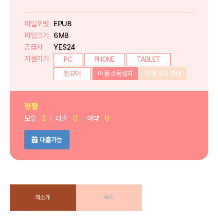
파일포맷
EPUB
파일크기
6MB
공급사
YES24
지원기기
PC
PHONE
TABLET
웹뷰어
어플 수동설치
어플 설치 안내
현황
보유
2
대출
0
예약
0
대출가능
책소개
목차