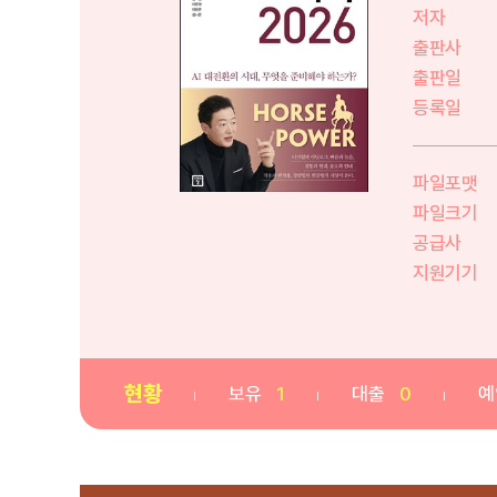
저자
출판사
출판일
등록일
파일포맷
파일크기
공급사
지원기기
현황
보유
1
대출
0
예