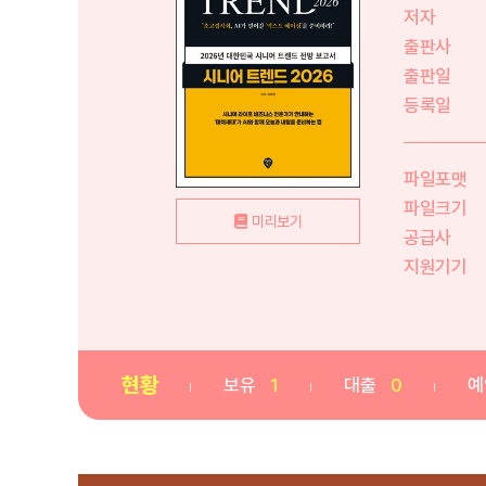
저자
출판사
출판일
등록일
파일포맷
파일크기
미리보기
공급사
지원기기
현황
보유
1
대출
0
예